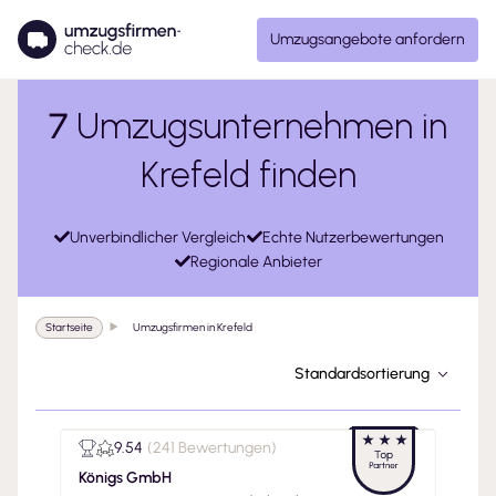
Umzugsangebote anfordern
7
Umzugsunternehmen in
Krefeld finden
Unverbindlicher Vergleich
Echte Nutzerbewertungen
Regionale Anbieter
Startseite
Umzugsfirmen in Krefeld
Standardsortierung
9.54
(
241 Bewertungen
)
Königs GmbH