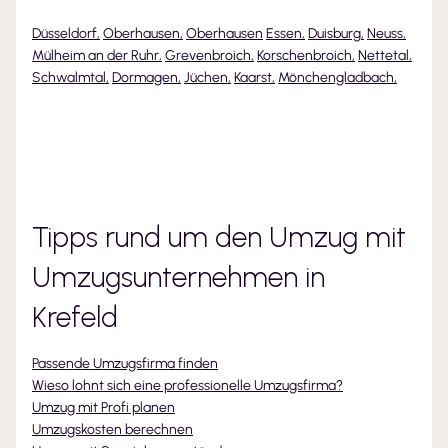
Düsseldorf
,
Oberhausen
,
Oberhausen
Essen
,
Duisburg
,
Neuss
,
Mülheim an der Ruhr
,
Grevenbroich
,
Korschenbroich
,
Nettetal
,
Schwalmtal
,
Dormagen
,
Jüchen
,
Kaarst
,
Mönchengladbach
,
Tipps rund um den Umzug mit
Umzugsunternehmen
in
Krefeld
Passende Umzugsfirma finden
Wieso lohnt sich eine professionelle Umzugsfirma?
Umzug mit Profi planen
Umzugskosten berechnen