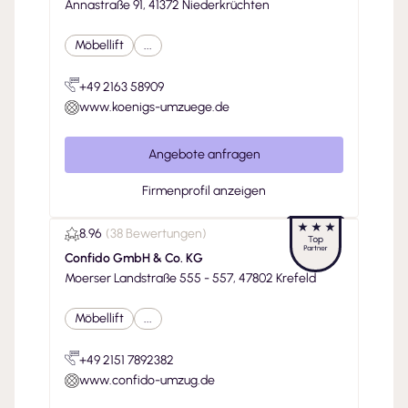
Annastraße 91, 41372 Niederkrüchten
Möbellift
...
+49 2163 58909
www.koenigs-umzuege.de
Angebote anfragen
Firmenprofil anzeigen
8.96
(
38 Bewertungen
)
Confido GmbH & Co. KG
Moerser Landstraße 555 - 557, 47802 Krefeld
Möbellift
...
+49 2151 7892382
www.confido-umzug.de