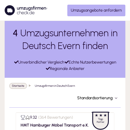
Umzugsangebote anfordern
4
Umzugsunternehmen in
Deutsch Evern finden
Unverbindlicher Vergleich
Echte Nutzerbewertungen
Regionale Anbieter
Startseite
Umzugsfirmen in Deutsch Evern
Standardsortierung
9.32
(
364 Bewertungen
)
HMT Hamburger Möbel Transport e.K.