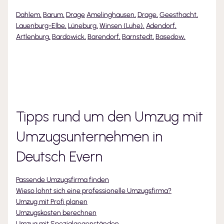
Dahlem
,
Barum
,
Drage
Amelinghausen
,
Drage
,
Geesthacht
,
Lauenburg-Elbe
,
Lüneburg
,
Winsen (Luhe)
,
Adendorf
,
Artlenburg
,
Bardowick
,
Barendorf
,
Barnstedt
,
Basedow
,
Tipps rund um den Umzug mit
Umzugsunternehmen
in
Deutsch Evern
Passende Umzugsfirma finden
Wieso lohnt sich eine professionelle Umzugsfirma?
Umzug mit Profi planen
Umzugskosten berechnen
Umzug mit Spezialgegenständen