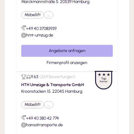
Marckmannstraße 5, 20539 Hamburg
Möbellift
...
+49 40 37083939
hmt-umzug.de
Angebote anfragen
Firmenprofil anzeigen
9.63
(
269 Bewertungen
)
HTH Umzüge & Transporte GmbH
Kroonstücken 15, 22045 Hamburg
Möbellift
...
+49 40 380 42 774
hansatransporte.de