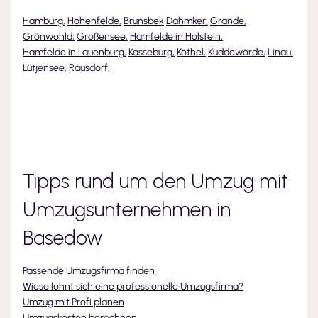
Hamburg
,
Hohenfelde
,
Brunsbek
Dahmker
,
Grande
,
Grönwohld
,
Großensee
,
Hamfelde in Holstein
,
Hamfelde in Lauenburg
,
Kasseburg
,
Köthel
,
Kuddewörde
,
Linau
,
Lütjensee
,
Rausdorf
,
Tipps rund um den Umzug mit
Umzugsunternehmen
in
Basedow
Passende Umzugsfirma finden
Wieso lohnt sich eine professionelle Umzugsfirma?
Umzug mit Profi planen
Umzugskosten berechnen