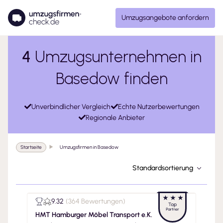
Umzugsangebote anfordern
4
Umzugsunternehmen in
Basedow finden
Unverbindlicher Vergleich
Echte Nutzerbewertungen
Regionale Anbieter
Startseite
Umzugsfirmen in Basedow
Standardsortierung
9.32
(
364 Bewertungen
)
HMT Hamburger Möbel Transport e.K.