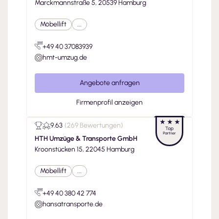
Marckmannstraße 5, 20539 Hamburg
Möbellift
...
+49 40 37083939
hmt-umzug.de
Angebote anfragen
Firmenprofil anzeigen
9.63
(
269 Bewertungen
)
HTH Umzüge & Transporte GmbH
Kroonstücken 15, 22045 Hamburg
Möbellift
...
+49 40 380 42 774
hansatransporte.de