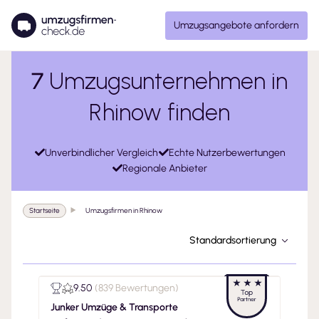
Umzugsangebote anfordern
7
Umzugsunternehmen in
Rhinow finden
Unverbindlicher Vergleich
Echte Nutzerbewertungen
Regionale Anbieter
Startseite
Umzugsfirmen in Rhinow
Standardsortierung
9.50
(
839 Bewertungen
)
Junker Umzüge & Transporte