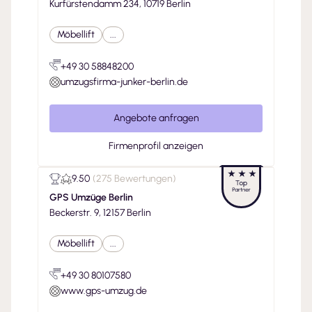
Kurfürstendamm 234, 10719 Berlin
Möbellift
...
+49 30 58848200
umzugsfirma-junker-berlin.de
Angebote anfragen
Firmenprofil anzeigen
9.50
(
275 Bewertungen
)
GPS Umzüge Berlin
Beckerstr. 9, 12157 Berlin
Möbellift
...
+49 30 80107580
www.gps-umzug.de