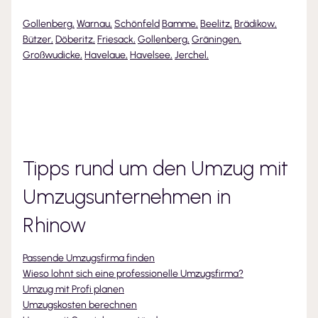
Gollenberg
,
Warnau
,
Schönfeld
Bamme
,
Beelitz
,
Brädikow
,
Bützer
,
Döberitz
,
Friesack
,
Gollenberg
,
Gräningen
,
Großwudicke
,
Havelaue
,
Havelsee
,
Jerchel
,
Tipps rund um den Umzug mit
Umzugsunternehmen
in
Rhinow
Passende Umzugsfirma finden
Wieso lohnt sich eine professionelle Umzugsfirma?
Umzug mit Profi planen
Umzugskosten berechnen