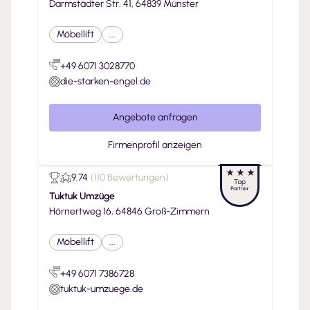
Darmstädter Str. 41, 64839 Münster
Möbellift
...
+49 6071 3028770
die-starken-engel.de
Angebote anfragen
Firmenprofil anzeigen
9.74
(
110 Bewertungen
)
Tuktuk Umzüge
Hörnertweg 16, 64846 Groß-Zimmern
Möbellift
...
+49 6071 7386728
tuktuk-umzuege.de