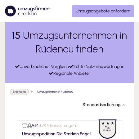
Umzugsangebote anfordern
15
Umzugsunternehmen in
Rüdenau finden
Unverbindlicher Vergleich
Echte Nutzerbewertungen
Regionale Anbieter
Startseite
Umzugsfirmen in Rüdenau
Standardsortierung
9.14
(
244 Bewertungen
)
Umzugsspedition Die Starken Engel