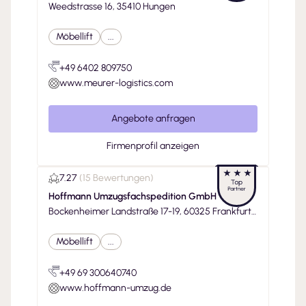
Weedstrasse 16, 35410 Hungen
Möbellift
...
+49 6402 809750
www.meurer-logistics.com
Angebote anfragen
Firmenprofil anzeigen
7.27
(
15 Bewertungen
)
Hoffmann Umzugsfachspedition GmbH
Bockenheimer Landstraße 17-19, 60325 Frankfurt
am Main
Möbellift
...
+49 69 300640740
www.hoffmann-umzug.de