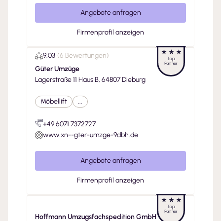
Angebote anfragen
Firmenprofil anzeigen
9.03
(
6 Bewertungen
)
Güter Umzüge
Lagerstraße 11 Haus B, 64807 Dieburg
Möbellift
...
+49 6071 7372727
www.xn--gter-umzge-9dbh.de
Angebote anfragen
Firmenprofil anzeigen
Hoffmann Umzugsfachspedition GmbH