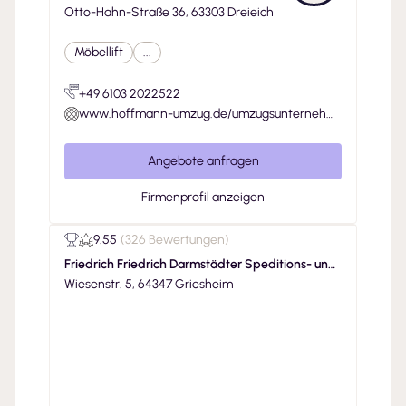
Otto-Hahn-Straße 36, 63303 Dreieich
Möbellift
...
+49 6103 2022522
www.hoffmann-umzug.de/umzugsunternehm
en-dreieich/
Angebote anfragen
Firmenprofil anzeigen
9.55
(
326 Bewertungen
)
Friedrich Friedrich Darmstädter Speditions- und
Möbeltransportgesellschaft mbH
Wiesenstr. 5, 64347 Griesheim