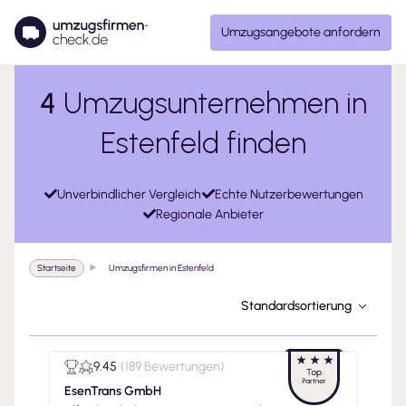
Umzugsangebote anfordern
4
Umzugsunternehmen in
Estenfeld finden
Unverbindlicher Vergleich
Echte Nutzerbewertungen
Regionale Anbieter
Startseite
Umzugsfirmen in Estenfeld
Standardsortierung
9.45
(
189 Bewertungen
)
EsenTrans GmbH