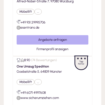
Alfred-Nobel-Straße 7, 97080 Würzburg
Möbellift
...
+49 931 29995706
esentrans.de
Angebote anfragen
Firmenprofil anzeigen
8.90
(
74 Bewertungen
)
One Umzug Spedition
Goebelstraße 5, 64839 Münster
Möbellift
...
+49 6071 4997608
www.sicherumziehen.com