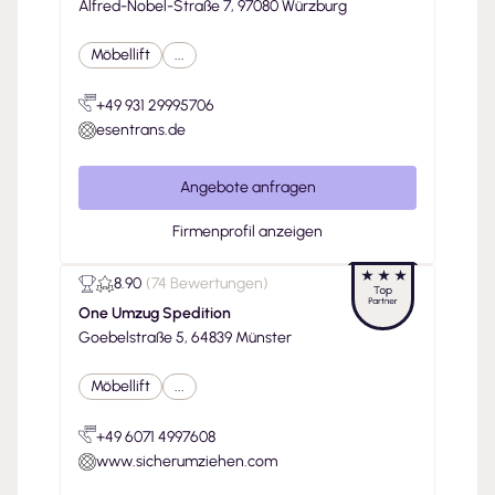
Alfred-Nobel-Straße 7, 97080 Würzburg
Möbellift
...
+49 931 29995706
esentrans.de
Angebote anfragen
Firmenprofil anzeigen
8.90
(
74 Bewertungen
)
One Umzug Spedition
Goebelstraße 5, 64839 Münster
Möbellift
...
+49 6071 4997608
www.sicherumziehen.com