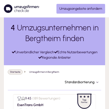
Umzugsangebote anfordern
4
Umzugsunternehmen in
Bergtheim finden
Unverbindlicher Vergleich
Echte Nutzerbewertungen
Regionale Anbieter
Startseite
Umzugsfirmen in Bergtheim
Standardsortierung
9.45
(
189 Bewertungen
)
EsenTrans GmbH