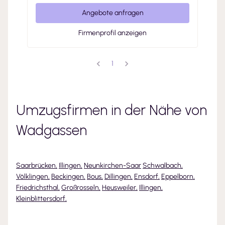
Angebote anfragen
Firmenprofil anzeigen
1
Umzugsfirmen in der Nähe von
Wadgassen
Saarbrücken
,
Illingen
,
Neunkirchen-Saar
Schwalbach
,
Völklingen
,
Beckingen
,
Bous
,
Dillingen
,
Ensdorf
,
Eppelborn
,
Friedrichsthal
,
Großrosseln
,
Heusweiler
,
Illingen
,
Kleinblittersdorf
,