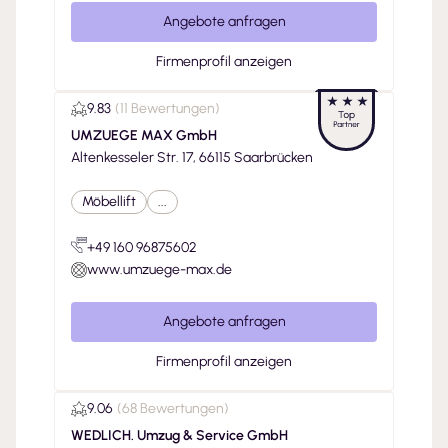
Angebote anfragen
Firmenprofil anzeigen
9.83
(
11 Bewertungen
)
UMZUEGE MAX GmbH
Altenkesseler Str. 17, 66115 Saarbrücken
Möbellift
...
+49 160 96875602
www.umzuege-max.de
Angebote anfragen
Firmenprofil anzeigen
9.06
(
68 Bewertungen
)
WEDLICH. Umzug & Service GmbH