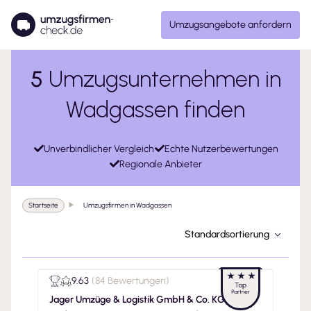
Umzugsangebote anfordern
5
Umzugsunternehmen in
Wadgassen finden
Unverbindlicher Vergleich
Echte Nutzerbewertungen
Regionale Anbieter
Startseite
Umzugsfirmen in Wadgassen
Standardsortierung
9.63
(
84 Bewertungen
)
Jager Umzüge & Logistik GmbH & Co. KG