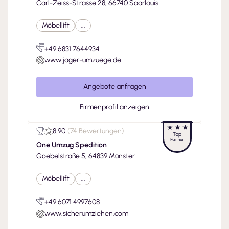
Carl-Zeiss-Strasse 28, 66740 Saarlouis
Möbellift
...
+49 6831 7644934
www.jager-umzuege.de
Angebote anfragen
Firmenprofil anzeigen
8.90
(
74 Bewertungen
)
One Umzug Spedition
Goebelstraße 5, 64839 Münster
Möbellift
...
+49 6071 4997608
www.sicherumziehen.com