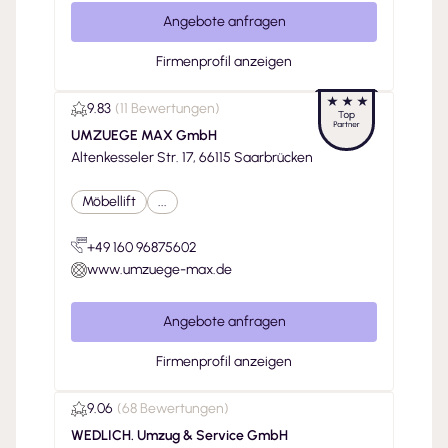
Angebote anfragen
Firmenprofil anzeigen
9.83
(
11 Bewertungen
)
UMZUEGE MAX GmbH
Altenkesseler Str. 17, 66115 Saarbrücken
Möbellift
...
+49 160 96875602
www.umzuege-max.de
Angebote anfragen
Firmenprofil anzeigen
9.06
(
68 Bewertungen
)
WEDLICH. Umzug & Service GmbH