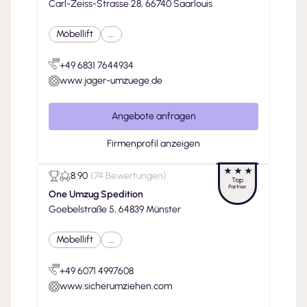
Carl-Zeiss-Strasse 28, 66740 Saarlouis
Möbellift
...
+49 6831 7644934
www.jager-umzuege.de
Angebote anfragen
Firmenprofil anzeigen
8.90
(
74 Bewertungen
)
One Umzug Spedition
Goebelstraße 5, 64839 Münster
Möbellift
...
+49 6071 4997608
www.sicherumziehen.com