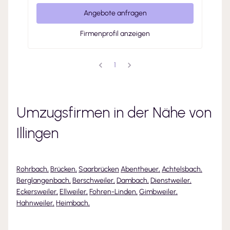
Angebote anfragen
Firmenprofil anzeigen
1
Umzugsfirmen in der Nähe von
Illingen
Rohrbach
,
Brücken
,
Saarbrücken
Abentheuer
,
Achtelsbach
,
Berglangenbach
,
Berschweiler
,
Dambach
,
Dienstweiler
,
Eckersweiler
,
Ellweiler
,
Fohren-Linden
,
Gimbweiler
,
Hahnweiler
,
Heimbach
,