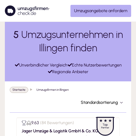
Umzugsangebote anfordern
5
Umzugsunternehmen in
Illingen finden
Unverbindlicher Vergleich
Echte Nutzerbewertungen
Regionale Anbieter
Startseite
Umzugsfirmen in Illingen
Standardsortierung
9.63
(
84 Bewertungen
)
Jager Umzüge & Logistik GmbH & Co. KG