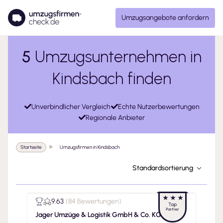
Umzugsangebote anfordern
5
Umzugsunternehmen in
Kindsbach finden
Unverbindlicher Vergleich
Echte Nutzerbewertungen
Regionale Anbieter
Startseite
Umzugsfirmen in Kindsbach
Standardsortierung
9.63
(
84 Bewertungen
)
Jager Umzüge & Logistik GmbH & Co. KG