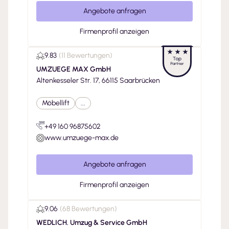
Angebote anfragen
Firmenprofil anzeigen
9.83
(
11 Bewertungen
)
UMZUEGE MAX GmbH
Altenkesseler Str. 17, 66115 Saarbrücken
Möbellift
...
+49 160 96875602
www.umzuege-max.de
Angebote anfragen
Firmenprofil anzeigen
9.06
(
68 Bewertungen
)
WEDLICH. Umzug & Service GmbH