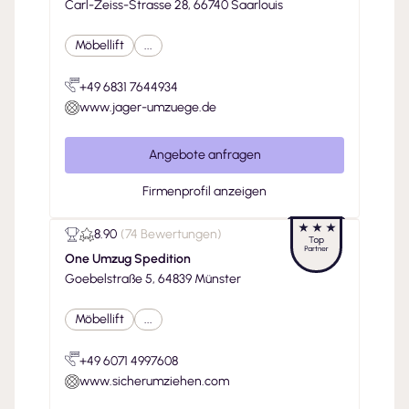
Carl-Zeiss-Strasse 28, 66740 Saarlouis
Möbellift
...
+49 6831 7644934
www.jager-umzuege.de
Angebote anfragen
Firmenprofil anzeigen
8.90
(
74 Bewertungen
)
One Umzug Spedition
Goebelstraße 5, 64839 Münster
Möbellift
...
+49 6071 4997608
www.sicherumziehen.com