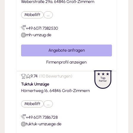
Weberstraße 29a, 64846 Groß-Zimmern
Möbellift
...
+49 6071 7382530
mh-umzug.de
Angebote anfragen
Firmenprofil anzeigen
9.74
(
110 Bewertungen
)
Tuktuk Umzüge
Hörnertweg 16, 64846 Groß-Zimmern
Möbellift
...
+49 6071 7386728
tuktuk-umzuege.de