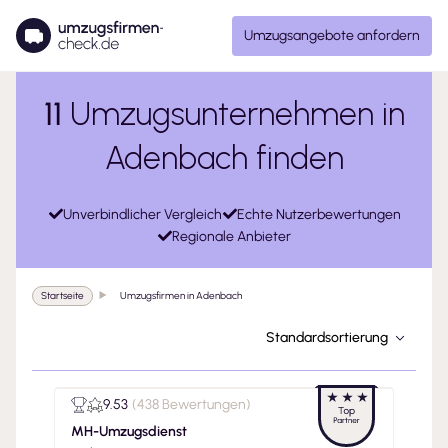
Umzugsangebote anfordern
11
Umzugsunternehmen in
Adenbach finden
Unverbindlicher Vergleich
Echte Nutzerbewertungen
Regionale Anbieter
Startseite
Umzugsfirmen in Adenbach
Standardsortierung
9.53
(
438 Bewertungen
)
MH-Umzugsdienst