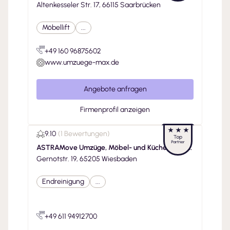
Altenkesseler Str. 17, 66115 Saarbrücken
Möbellift
...
+49 160 96875602
www.umzuege-max.de
Angebote anfragen
Firmenprofil anzeigen
9.10
(
1 Bewertungen
)
ASTRAMove Umzüge, Möbel- und Küchenmonta
ge
Gernotstr. 19, 65205 Wiesbaden
Endreinigung
...
+49 611 94912700