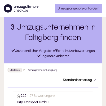
Umzugsangebote anfordern
3
Umzugsunternehmen in
Faltigberg finden
Unverbindlicher Vergleich
Echte Nutzerbewertungen
Regionale Anbieter
Startseite
Umzugsfirmen in Faltigberg
Standardsortierung
9.32
(
127 Bewertungen
)
City Transport GmbH