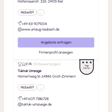
Holtenauerstr. 226, 24105 Kiel
Möbellift
...
+49 431 9079204
www.umzug-laubach.de
Angebote anfragen
Firmenprofil anzeigen
9.74
(
110 Bewertungen
)
Tuktuk Umzüge
Hörnertweg 16, 64846 Groß-Zimmern
Möbellift
...
+49 6071 7386728
tuktuk-umzuege.de