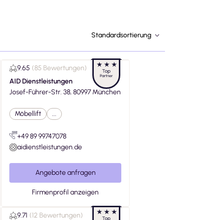
Standardsortierung
9.65
(
85 Bewertungen
)
AID Dienstleistungen
Josef-Führer-Str. 38, 80997 München
Möbellift
...
+49 89 99747078
aidienstleistungen.de
Angebote anfragen
Firmenprofil anzeigen
9.71
(
12 Bewertungen
)