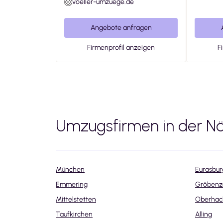
voeller-umzuege.de
Angebote anfragen
Firmenprofil anzeigen
F
Umzugsfirmen in der N
München
Eurasbur
Emmering
Gröbenze
Mittelstetten
Oberhac
Taufkirchen
Alling