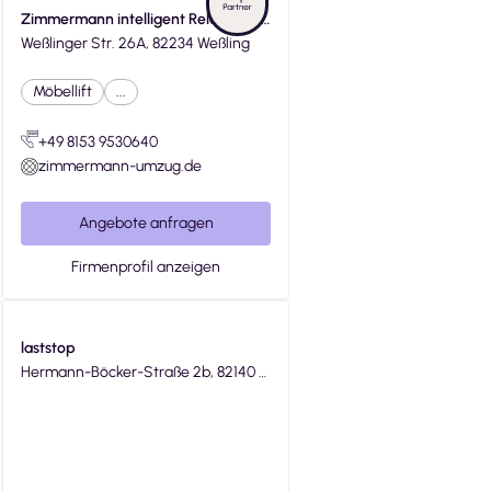
Zimmermann intelligent Relocations
e.K.
Weßlinger Str. 26A, 82234 Weßling
Möbellift
...
+49 8153 9530640
zimmermann-umzug.de
Angebote anfragen
Firmenprofil anzeigen
laststop
Hermann-Böcker-Straße 2b, 82140 O
lching