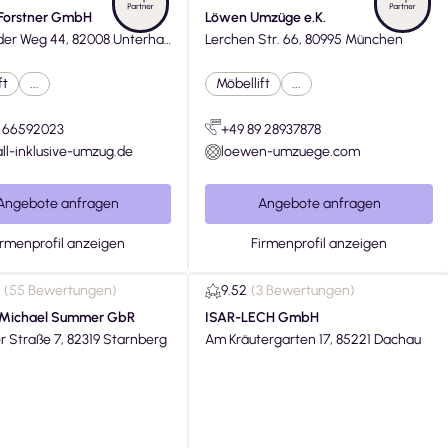
Forstner GmbH
Löwen Umzüge e.K.
, 82008 Unterhac
Lerchen Str. 66, 80995 München
ft
...
Möbellift
...
9 66592023
+49 89 28937878
l-inklusive-umzug.de
loewen-umzuege.com
Angebote anfragen
Angebote anfragen
irmenprofil anzeigen
Firmenprofil anzeigen
(
55 Bewertungen
)
9.52
(
3 Bewertungen
)
 Michael Summer GbR
ISAR-LECH GmbH
r Straße 7, 82319 Starnberg
Am Kräutergarten 17, 85221 Dachau