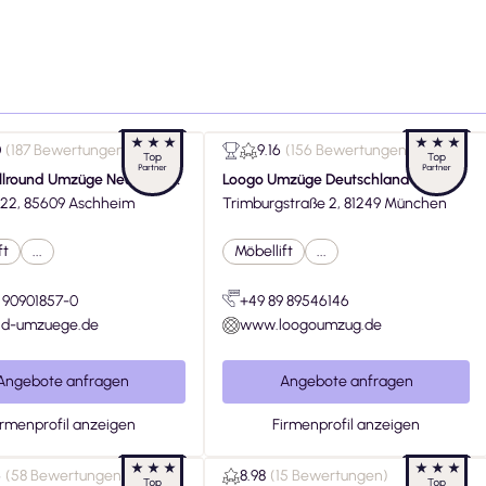
0
(
187 Bewertungen
)
9.16
(
156 Bewertungen
)
Allround Umzüge Neumaier
Loogo Umzüge Deutschland
. 22, 85609 Aschheim
Trimburgstraße 2, 81249 München
ft
...
Möbellift
...
 90901857-0
+49 89 89546146
und-umzuege.de
www.loogoumzug.de
Angebote anfragen
Angebote anfragen
irmenprofil anzeigen
Firmenprofil anzeigen
6
(
58 Bewertungen
)
8.98
(
15 Bewertungen
)