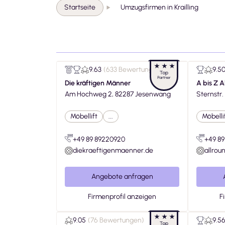
Startseite
Umzugsfirmen in Krailling
9.63
(
633 Bewertungen
)
9.5
Die kräftigen Männer
A bis Z 
Am Hochweg 2, 82287 Jesenwang
GmbH
Sternstr
Möbellift
...
Möbelli
+49 89 89220920
+49 89
diekraeftigenmaenner.de
allro
Angebote anfragen
Firmenprofil anzeigen
F
9.05
(
76 Bewertungen
)
9.5