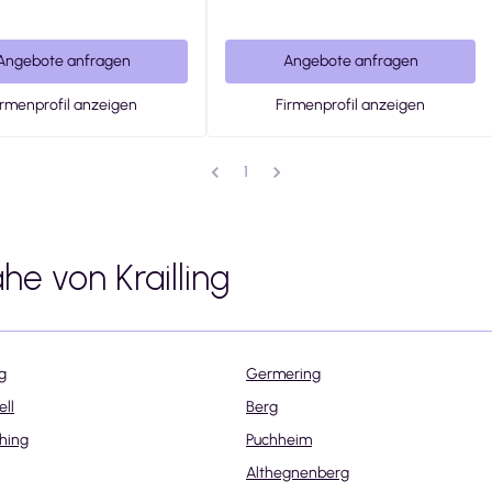
Angebote anfragen
Angebote anfragen
irmenprofil anzeigen
Firmenprofil anzeigen
1
ähe von
Krailling
g
Germering
ll
Berg
hing
Puchheim
Althegnenberg