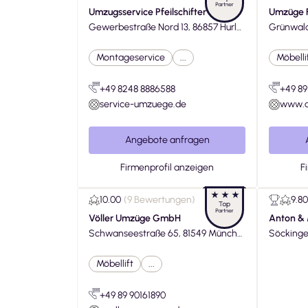
Umzugsservice Pfeilschifter
Umzüge 
Gewerbestraße Nord 13, 86857 Hurla
Grünwalder Weg 44
ch
hing
Montageservice
...
Möbelli
+49 8248 8886588
+49 8
service-umzuege.de
www.al
Angebote anfragen
Firmenprofil anzeigen
F
10.00
(
9 Bewertungen
)
9.80
Völler Umzüge GmbH
Anton &
Schwanseestraße 65, 81549 Münche
Söckinge
n
Möbellift
...
+49 89 90161890