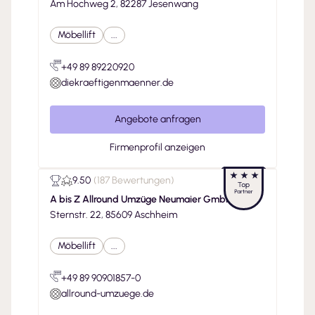
Am Hochweg 2, 82287 Jesenwang
Möbellift
...
+49 89 89220920
diekraeftigenmaenner.de
Angebote anfragen
Firmenprofil anzeigen
9.50
(
187 Bewertungen
)
A bis Z Allround Umzüge Neumaier GmbH
Sternstr. 22, 85609 Aschheim
Möbellift
...
+49 89 90901857-0
allround-umzuege.de