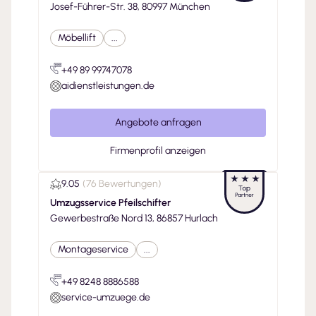
Josef-Führer-Str. 38, 80997 München
Möbellift
...
+49 89 99747078
aidienstleistungen.de
Angebote anfragen
Firmenprofil anzeigen
9.05
(
76 Bewertungen
)
Umzugsservice Pfeilschifter
Gewerbestraße Nord 13, 86857 Hurlach
Montageservice
...
+49 8248 8886588
service-umzuege.de