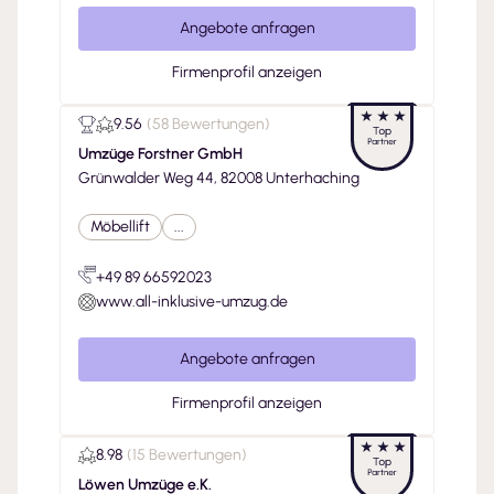
Angebote anfragen
Firmenprofil anzeigen
9.56
(
58 Bewertungen
)
Umzüge Forstner GmbH
Grünwalder Weg 44, 82008 Unterhaching
Möbellift
...
+49 89 66592023
www.all-inklusive-umzug.de
Angebote anfragen
Firmenprofil anzeigen
8.98
(
15 Bewertungen
)
Löwen Umzüge e.K.