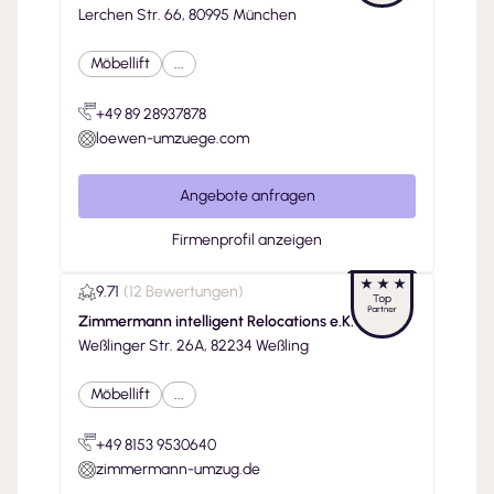
Lerchen Str. 66, 80995 München
Möbellift
...
+49 89 28937878
loewen-umzuege.com
Angebote anfragen
Firmenprofil anzeigen
9.71
(
12 Bewertungen
)
Zimmermann intelligent Relocations e.K.
Weßlinger Str. 26A, 82234 Weßling
Möbellift
...
+49 8153 9530640
zimmermann-umzug.de