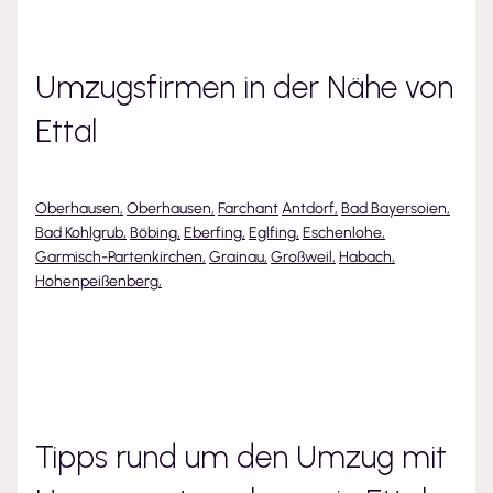
Umzugsfirmen in der Nähe von
Ettal
Oberhausen
,
Oberhausen
,
Farchant
Antdorf
,
Bad Bayersoien
,
Bad Kohlgrub
,
Böbing
,
Eberfing
,
Eglfing
,
Eschenlohe
,
Garmisch-Partenkirchen
,
Grainau
,
Großweil
,
Habach
,
Hohenpeißenberg
,
Tipps rund um den Umzug mit