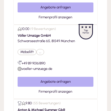
Angebote anfragen
Firmenprofil anzeigen
10.00
(
9 Bewertungen
)
Völler Umzüge GmbH
Schwanseestraße 65, 81549 München
Möbellift
...
+49 89 90161890
voeller-umzuege.de
Angebote anfragen
Firmenprofil anzeigen
9.80
(
55 Bewertungen
)
Anton & Michael Summer GbR