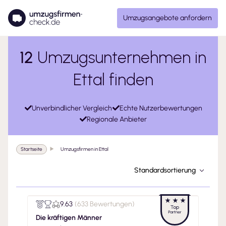
Umzugsangebote anfordern
12
Umzugsunternehmen in
Ettal finden
Unverbindlicher Vergleich
Echte Nutzerbewertungen
Regionale Anbieter
Startseite
Umzugsfirmen in Ettal
Standardsortierung
9.63
(
633 Bewertungen
)
Die kräftigen Männer