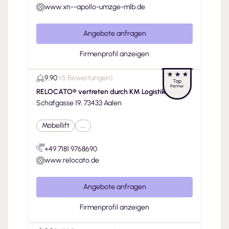
www.xn--apollo-umzge-mlb.de
Angebote anfragen
Firmenprofil anzeigen
9.90
(
5 Bewertungen
)
RELOCATO® vertreten durch KM Logistik GmbH
Schafgasse 19, 73433 Aalen
Möbellift
...
+49 7181 9768690
www.relocato.de
Angebote anfragen
Firmenprofil anzeigen