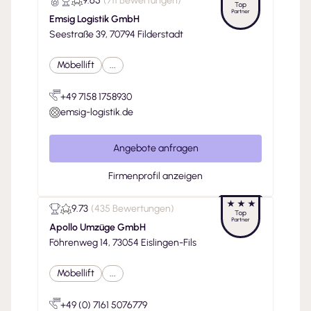
9.65
(
711 Bewertungen
)
Emsig Logistik GmbH
Seestraße 39, 70794 Filderstadt
Möbellift
...
+49 7158 1758930
emsig-logistik.de
Angebote anfragen
Firmenprofil anzeigen
9.73
(
435 Bewertungen
)
Apollo Umzüge GmbH
Föhrenweg 14, 73054 Eislingen-Fils
Möbellift
...
+49 (0) 7161 5076779