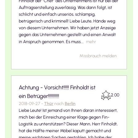
Finholdt der "Chef" des Unternehmens ist nur bei der
Auftragserstellung zuverlässig. Was dann folgt, ist
schlicht und einfach unseriös, schlampig,
betrügerisch und kriminell! Liebe Leute, Hände weg
von diesem Unternehmen. Wir haben jetzt Anzeige
gegen das Unternehmen gestellt und einen Anwalt
in Anspruch genommen. Es muss...
mehr
Missbrauch melden
Achtung - Vorsicht!!!!!! Finholdt ist
2.00
ein Betrüger!!!!!!!!!!!!
2018-09-27
-
Thür
nach
Berlin
Liebe Leute! Ist jemand von Ihnen daran interessiert,
mich bei der Einreichung einer Klage gegen Fin-
Logistik zu unterstützen? Dieser Mann, Herr Finholdt,
hat die Hälfte meiner Möbel kaputt gemacht und
meine wichtigen Sachen gestohlen. Ich habe der