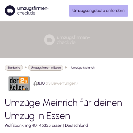
Umzugsangebote anfordern
Startseite
Umzugsfirmen in Essen
Umzüge Meinrich
8.10
(
13 Bewertungen
)
Umzüge Meinrich
für deinen
Umzug in
Essen
Wolfsbankring
40
|
45355
Essen
|
Deutschland