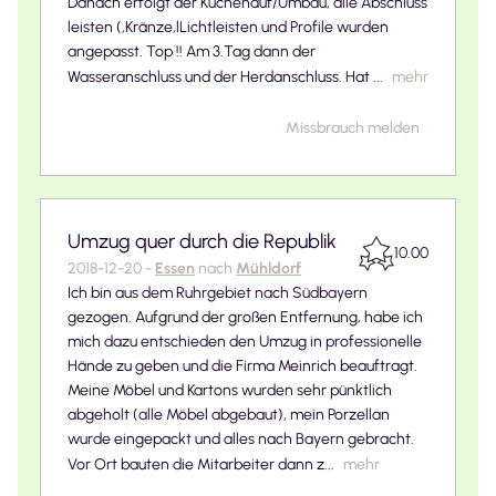
Danach erfolgt der Küchenauf/Umbau, alle Abschluss
leisten (,Kränze,lLichtleisten und Profile wurden
angepasst. Top !! Am 3.Tag dann der
Wasseranschluss und der Herdanschluss. Hat ...
mehr
Missbrauch melden
Umzug quer durch die Republik
10.00
2018-12-20
-
Essen
nach
Mühldorf
Ich bin aus dem Ruhrgebiet nach Südbayern
gezogen. Aufgrund der großen Entfernung, habe ich
mich dazu entschieden den Umzug in professionelle
Hände zu geben und die Firma Meinrich beauftragt.
Meine Möbel und Kartons wurden sehr pünktlich
abgeholt (alle Möbel abgebaut), mein Porzellan
wurde eingepackt und alles nach Bayern gebracht.
Vor Ort bauten die Mitarbeiter dann z...
mehr