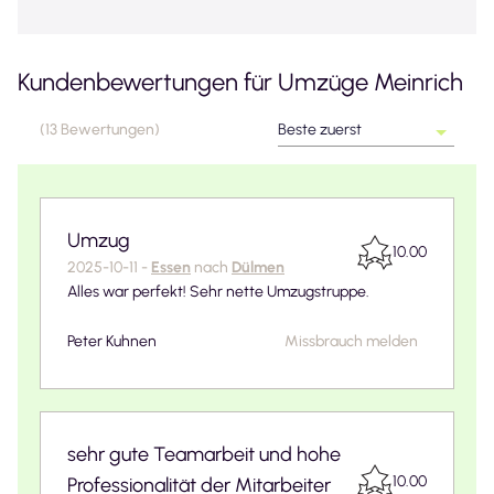
Kundenbewertungen für
Umzüge Meinrich
(
13
Bewertungen
)
Beste zuerst
Umzug
10.00
2025-10-11
-
Essen
nach
Dülmen
Alles war perfekt! Sehr nette Umzugstruppe.
Peter Kuhnen
Missbrauch melden
sehr gute Teamarbeit und hohe
10.00
Professionalität der Mitarbeiter