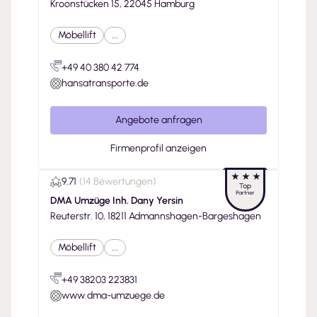
Kroonstücken 15, 22045 Hamburg
Möbellift
...
+49 40 380 42 774
hansatransporte.de
Angebote anfragen
Firmenprofil anzeigen
9.71
(
14 Bewertungen
)
DMA Umzüge Inh. Dany Yersin
Reuterstr. 10, 18211 Admannshagen-Bargeshagen
Möbellift
...
+49 38203 223831
www.dma-umzuege.de