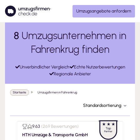
Umzugsangebote anfordern
8
Umzugsunternehmen in
Fahrenkrug finden
Unverbindlicher Vergleich
Echte Nutzerbewertungen
Regionale Anbieter
Startseite
Umzugsfirmen in Fahrenkrug
Standardsortierung
9.63
(
269 Bewertungen
)
HTH Umzüge & Transporte GmbH