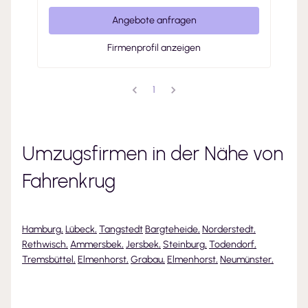
Angebote anfragen
Firmenprofil anzeigen
1
Umzugsfirmen in der Nähe von
Fahrenkrug
Hamburg
,
Lübeck
,
Tangstedt
Bargteheide
,
Norderstedt
,
Rethwisch
,
Ammersbek
,
Jersbek
,
Steinburg
,
Todendorf
,
Tremsbüttel
,
Elmenhorst
,
Grabau
,
Elmenhorst
,
Neumünster
,