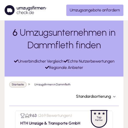
Umzugsangebote anfordern
6
Umzugsunternehmen in
Dammfleth finden
Unverbindlicher Vergleich
Echte Nutzerbewertungen
Regionale Anbieter
Startseite
Umzugsfirmen in Dammfleth
Standardsortierung
9.63
(
269 Bewertungen
)
HTH Umzüge & Transporte GmbH