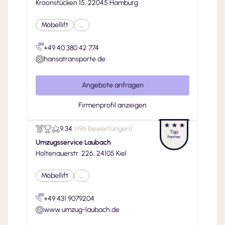
Kroonstücken 15, 22045 Hamburg
Möbellift
...
+49 40 380 42 774
hansatransporte.de
Angebote anfragen
Firmenprofil anzeigen
9.34
(
196 Bewertungen
)
Umzugsservice Laubach
Holtenauerstr. 226, 24105 Kiel
Möbellift
...
+49 431 9079204
www.umzug-laubach.de