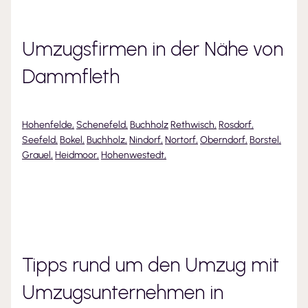
Umzugsfirmen in der Nähe von
Dammfleth
Hohenfelde
,
Schenefeld
,
Buchholz
Rethwisch
,
Rosdorf
,
Seefeld
,
Bokel
,
Buchholz
,
Nindorf
,
Nortorf
,
Oberndorf
,
Borstel
,
Grauel
,
Heidmoor
,
Hohenwestedt
,
Tipps rund um den Umzug mit
Umzugsunternehmen
in