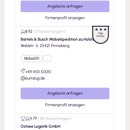
Angebote anfragen
Firmenprofil anzeigen
8.92
(
31 Bewertungen
)
Bartels & Busch Möbelspedition zu Holstein Gmb
H
Waldstr. 5, 25421 Pinneberg
Möbellift
...
+49 4101 50010
eumzug.de
Angebote anfragen
Firmenprofil anzeigen
9.79
(
189 Bewertungen
)
Ostsee Logistik GmbH