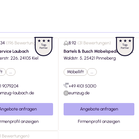
.34
(
196 Bewertungen
)
8.92
(
31 Bewertungen
)
ervice Laubach
Bartels & Busch Möbelspedition zu H
rstr. 226, 24105 Kiel
olstein GmbH
Waldstr. 5, 25421 Pinneberg
ft
...
Möbellift
...
1 9079204
+49 4101 50010
mzug-laubach.de
eumzug.de
Angebote anfragen
Angebote anfragen
irmenprofil anzeigen
Firmenprofil anzeigen
1 Bewertungen
)