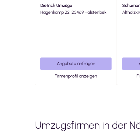
Dietrich Umzüge
Schuman
Hagenkamp 22, 25469 Halstenbek
Altholzk
Angebote anfragen
Firmenprofil anzeigen
F
Umzugsfirmen in der N