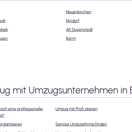
Neuenkirchen
edt
Nindorf
ebek
Alt Duvenstedt
usen
Börm
zug mit Umzugsunternehmen
in
sich eine professionelle
Umzug mit Profi planen
ma?
organisieren
Seriöse Umzugsfirma finden