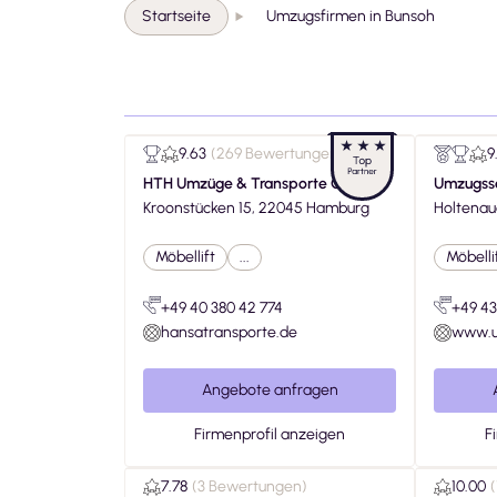
Startseite
Umzugsfirmen in Bunsoh
9.63
(
269 Bewertungen
)
9
HTH Umzüge & Transporte GmbH
Umzugss
Kroonstücken 15, 22045 Hamburg
Holtenaue
Möbellift
...
Möbelli
+49 40 380 42 774
+49 43
hansatransporte.de
www.u
Angebote anfragen
Firmenprofil anzeigen
F
7.78
(
3 Bewertungen
)
10.00
(