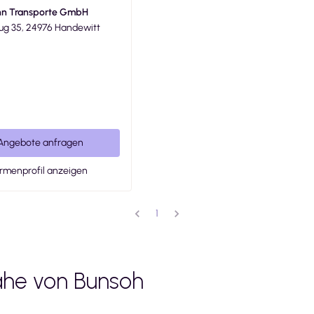
n Transporte GmbH
rug 35, 24976 Handewitt
Angebote anfragen
irmenprofil anzeigen
1
ähe von
Bunsoh