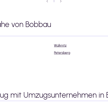
1
ähe von
Bobbau
Wülknitz
Petersberg
zug mit Umzugsunternehmen
in