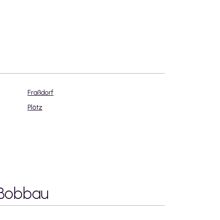
Fraßdorf
Plötz
 Bobbau