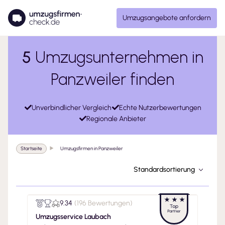
Umzugsangebote anfordern
5
Umzugsunternehmen in
Panzweiler finden
Unverbindlicher Vergleich
Echte Nutzerbewertungen
Regionale Anbieter
Startseite
Umzugsfirmen in Panzweiler
Standardsortierung
9.34
(
196 Bewertungen
)
Umzugsservice Laubach