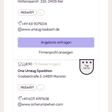
Holtenauerstr. 226, 24105 Kiel
Möbellift
...
+49 431 9079204
www.umzug-laubach.de
Angebote anfragen
Firmenprofil anzeigen
8.90
(
74 Bewertungen
)
One Umzug Spedition
Goebelstraße 5, 64839 Münster
Möbellift
...
+49 6071 4997608
www.sicherumziehen.com