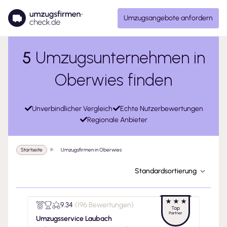
Umzugsangebote anfordern
5
Umzugsunternehmen in
Oberwies finden
Unverbindlicher Vergleich
Echte Nutzerbewertungen
Regionale Anbieter
Startseite
Umzugsfirmen in Oberwies
Standardsortierung
9.34
(
196 Bewertungen
)
Umzugsservice Laubach