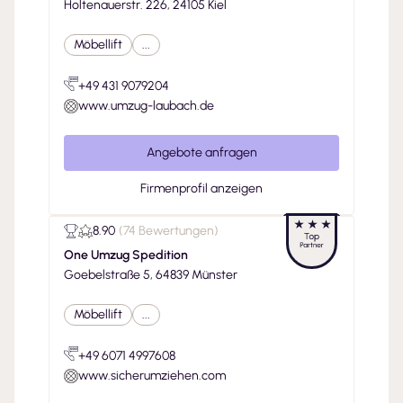
Holtenauerstr. 226, 24105 Kiel
Möbellift
...
+49 431 9079204
www.umzug-laubach.de
Angebote anfragen
Firmenprofil anzeigen
8.90
(
74 Bewertungen
)
One Umzug Spedition
Goebelstraße 5, 64839 Münster
Möbellift
...
+49 6071 4997608
www.sicherumziehen.com