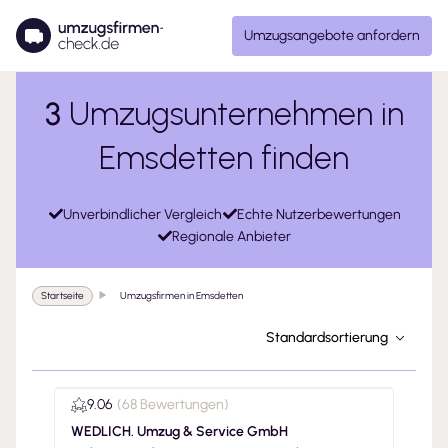
Umzugsangebote anfordern
3
Umzugsunternehmen in
Emsdetten finden
Unverbindlicher Vergleich
Echte Nutzerbewertungen
Regionale Anbieter
Startseite
Umzugsfirmen in Emsdetten
Standardsortierung
9.06
(
68 Bewertungen
)
WEDLICH. Umzug & Service GmbH