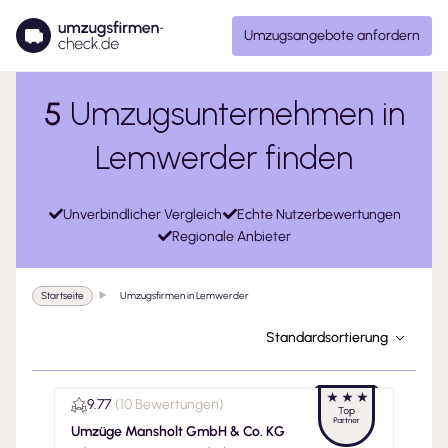
Umzugsangebote anfordern
5
Umzugsunternehmen in
Lemwerder finden
Unverbindlicher Vergleich
Echte Nutzerbewertungen
Regionale Anbieter
Startseite
Umzugsfirmen in Lemwerder
Standardsortierung
9.77
(
10 Bewertungen
)
Umzüge Mansholt GmbH & Co. KG