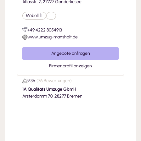
Atlasstr. 7, 27777 Ganderkesee
Möbellift
...
+49 4222 8054913
www.umzug-mansholt.de
Angebote anfragen
Firmenprofil anzeigen
9.36
(
76 Bewertungen
)
1A Qualitäts Umzüge GbmH
Arsterdamm 70, 28277 Bremen