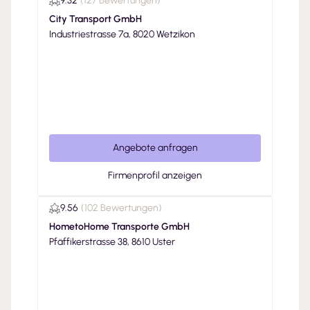
9.32
(
127 Bewertungen
)
City Transport GmbH
Industriestrasse 7a, 8020 Wetzikon
Angebote anfragen
Firmenprofil anzeigen
9.56
(
102 Bewertungen
)
HometoHome Transporte GmbH
Pfäffikerstrasse 38, 8610 Uster