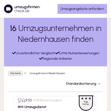
Umzugsangebote anfordern
16
Umzugsunternehmen in
Niedernhausen finden
Unverbindlicher Vergleich
Echte Nutzerbewertungen
Regionale Anbieter
Startseite
Umzugsfirmen in Niedernhausen
Standardsortierung
9.53
(
438 Bewertungen
)
MH-Umzugsdienst