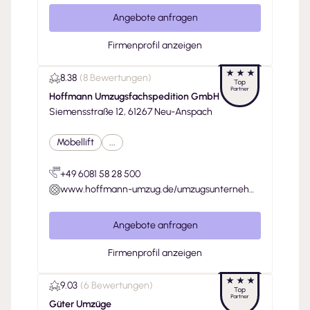
Angebote anfragen
Firmenprofil anzeigen
8.38
(
8 Bewertungen
)
Hoffmann Umzugsfachspedition GmbH
Siemensstraße 12, 61267 Neu-Anspach
Möbellift
...
+49 6081 58 28 500
www.hoffmann-umzug.de/umzugsunternehm
en-neu-anspach/
Angebote anfragen
Firmenprofil anzeigen
9.03
(
6 Bewertungen
)
Güter Umzüge