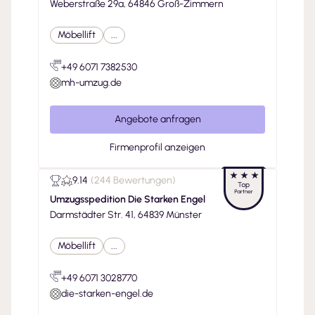
Weberstraße 29a, 64846 Groß-Zimmern
Möbellift
...
+49 6071 7382530
mh-umzug.de
Angebote anfragen
Firmenprofil anzeigen
9.14
(
244 Bewertungen
)
Umzugsspedition Die Starken Engel
Darmstädter Str. 41, 64839 Münster
Möbellift
...
+49 6071 3028770
die-starken-engel.de