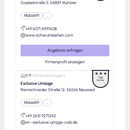
Goebelstraße 5, 64839 Münster
Möbellift
...
+49 6071 4997608
www.sicherumziehen.com
Angebote anfragen
Firmenprofil anzeigen
9.71
(
69 Bewertungen
)
Exclusive Umzüge
Riemschneider Straße 12, 56566 Neuwied
Möbellift
...
+49 2631 9271242
xn--exclusive-umzge-cwb.de