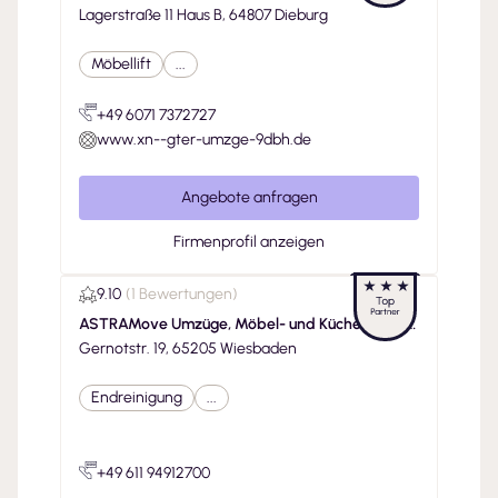
Lagerstraße 11 Haus B, 64807 Dieburg
Möbellift
...
+49 6071 7372727
www.xn--gter-umzge-9dbh.de
Angebote anfragen
Firmenprofil anzeigen
9.10
(
1 Bewertungen
)
ASTRAMove Umzüge, Möbel- und Küchenmonta
ge
Gernotstr. 19, 65205 Wiesbaden
Endreinigung
...
+49 611 94912700