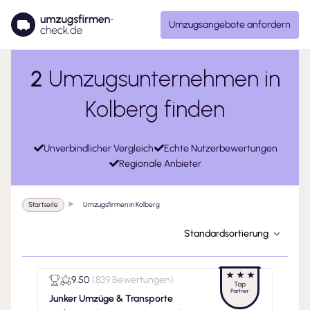
Umzugsangebote anfordern
2
Umzugsunternehmen in
Kolberg finden
Unverbindlicher Vergleich
Echte Nutzerbewertungen
Regionale Anbieter
Startseite
Umzugsfirmen in Kolberg
Standardsortierung
9.50
(
839 Bewertungen
)
Junker Umzüge & Transporte