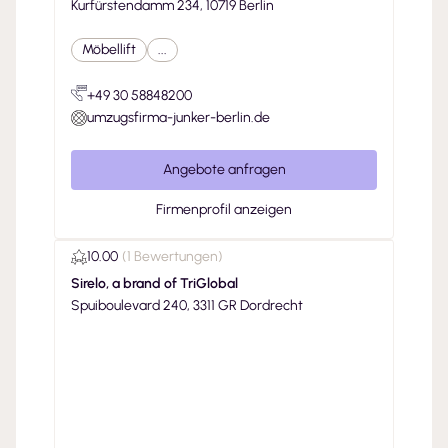
Kurfürstendamm 234, 10719 Berlin
Möbellift
...
+49 30 58848200
umzugsfirma-junker-berlin.de
Angebote anfragen
Firmenprofil anzeigen
10.00
(
1 Bewertungen
)
Sirelo, a brand of TriGlobal
Spuiboulevard 240, 3311 GR Dordrecht