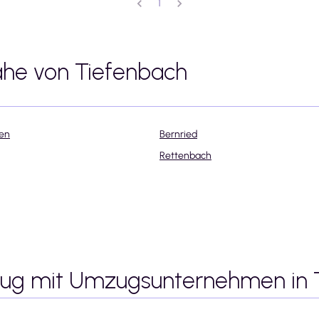
1
ähe von
Tiefenbach
en
Bernried
Rettenbach
zug mit Umzugsunternehmen
in