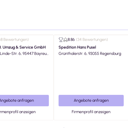
68 Bewertungen
)
8.86
(
34 Bewertungen
)
. Umzug & Service GmbH
Spedition Hans Pusel
tr. 6, 95447 Bayreut
Grünthalerstr. 6, 93055 Regensburg
Angebote anfragen
Angebote anfragen
irmenprofil anzeigen
Firmenprofil anzeigen