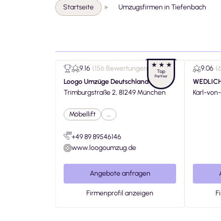
Startseite
Umzugsfirmen in Tiefenbach
9.16
(
156 Bewertungen
)
9.06
(
Loogo Umzüge Deutschland
WEDLICH
Trimburgstraße 2, 81249 München
Karl-von-Linde-S
h
Möbellift
...
+49 89 89546146
www.loogoumzug.de
Angebote anfragen
Firmenprofil anzeigen
F