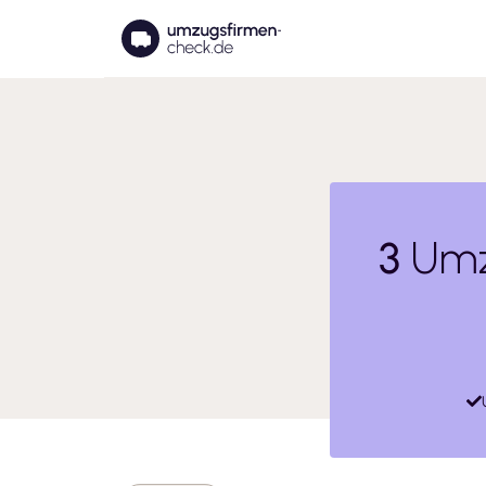
3
Umz