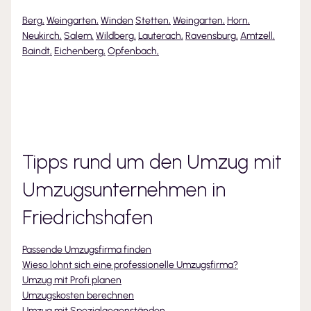
Berg
,
Weingarten
,
Winden
Stetten
,
Weingarten
,
Horn
,
Neukirch
,
Salem
,
Wildberg
,
Lauterach
,
Ravensburg
,
Amtzell
,
Baindt
,
Eichenberg
,
Opfenbach
,
Tipps rund um den Umzug mit
Umzugsunternehmen
in
Friedrichshafen
Passende Umzugsfirma finden
Wieso lohnt sich eine professionelle Umzugsfirma?
Umzug mit Profi planen
Umzugskosten berechnen
Umzug mit Spezialgegenständen