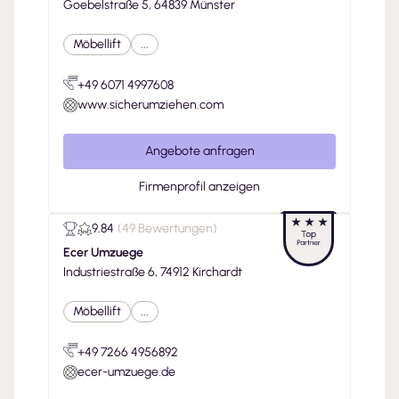
Goebelstraße 5, 64839 Münster
Möbellift
...
+49 6071 4997608
www.sicherumziehen.com
Angebote anfragen
Firmenprofil anzeigen
9.84
(
49 Bewertungen
)
Ecer Umzuege
Industriestraße 6, 74912 Kirchardt
Möbellift
...
+49 7266 4956892
ecer-umzuege.de