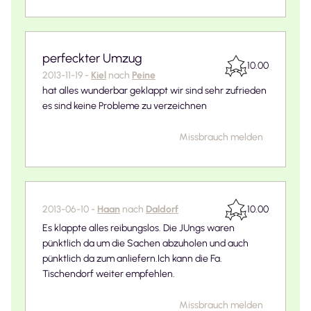
perfeckter Umzug
10.00
2013-11-19
-
Kiel
nach
Peine
hat alles wunderbar geklappt wir sind sehr zufrieden
es sind keine Probleme zu verzeichnen
Missbrauch melden
2013-06-10
-
Haan
nach
Daldorf
10.00
Es klappte alles reibungslos. Die JUngs waren
pünktlich da um die Sachen abzuholen und auch
pünktlich da zum anliefern.Ich kann die Fa.
Tischendorf weiter empfehlen.
Missbrauch melden