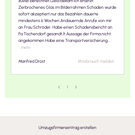
zuviel berechnet,Geld bekam ich ersetzt.
Zerbrochenes Glas im Bilderrahmen.Schaden wurde
sofort akzeptiert,nur das Bezahlen dauerte
mindestens 6 Wochen.Andauernde Anrufe von mir
an Frau Schröder. Habe einen Schadensbericht an
Fa.Tischendorf gesandt,lt.Aussage der Firma,nicht
angekommen.Habe eine Transportversicherung...
mehr
Manfred Drost
Missbrauch melden
1
Umzugsfirmeneintrag erstellen