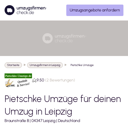
Umzugsangebote anfordern
Startseite
Umzugsfirmen in Leipzig
Pietschke Umzüge
9.50
(
2 Bewertungen
)
Pietschke Umzüge
für deinen
Umzug in
Leipzig
Braunstraße
8
|
04347
Leipzig
|
Deutschland