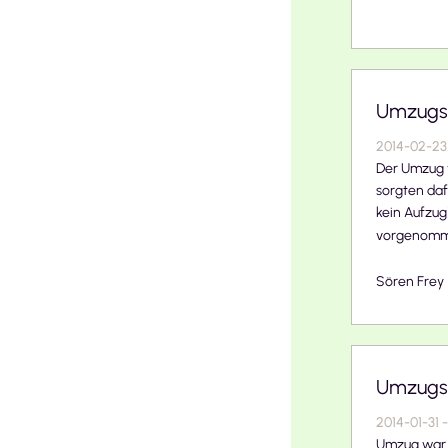
Umzugs-E
2014-02-23
Der Umzug v
sorgten daf
kein Aufzu
vorgenommen
Sören Frey
Umzugs-
2014-01-31
-
Umzug war s