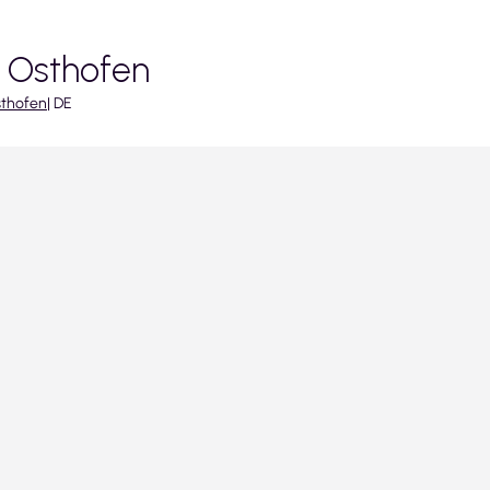
n Osthofen
thofen
|
DE