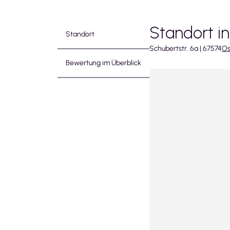
Standort i
Standort
Schubertstr.
6a
|
67574
Os
Bewertung im Überblick