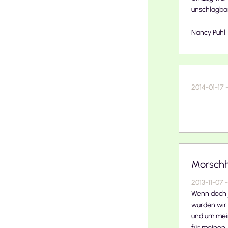
unschlagbar
Nancy Puhl
2014-01-17
Morschh
2013-11-07
-
Wenn doch j
wurden wir 
und um mein
für meinen .