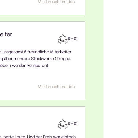
Missbrauch melden
eiter
10.00
. Insgesamt 5 freundliche Mitarbeiter
Weg über mehrere Stockwerke (Treppe,
 Möbeln wurden kompetent
Missbrauch melden
10.00
e, nette Leute. Und der Preis war einfach