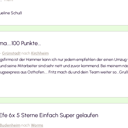
ueline Schuß
ma....100 Punkte...
-
Grünstadt
nach
Kirchheim
sfirma ist der Hammer kann ich nur jedem empfehlen der einen Umzug vor 
und seine Mitarbeiter sind sehr nett und zuvor kommend. Bei meinem nä
ugsexpress aus Osthofen.... Fritz mach du und dein Team weiter so...Gruß
 Efe 6x 5 Sterne Einfach Super gelaufen
Budenheim
nach
Worms