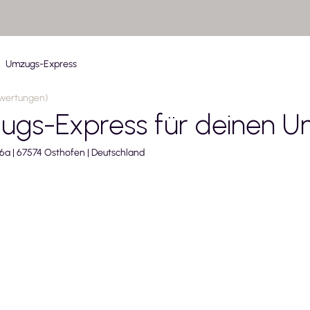
Umzugs-Express
ewertungen
)
ugs-Express
für deinen U
6a
|
67574
Osthofen
|
Deutschland