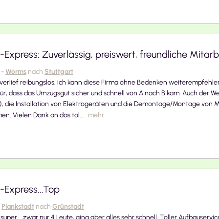
xpress: Zuverlässig, preiswert, freundliche Mitarb
-
Worms
nach
Stuttgart
erlief reibungslos, ich kann diese Firma ohne Bedenken weiterempfehlen
ür, dass das Umzugsgut sicher und schnell von A nach B kam. Auch der 
g), die Installation von Elektrogeräten und die Demontage/Montage von
. Vielen Dank an das tol...
mehr
Express...Top
Plankstadt
nach
Grünstadt
uper....zwar nur 4 Leute, ging aber alles sehr schnell. Toller Aufbauservic