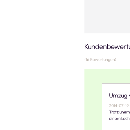
Kundenbewertu
(
16
Bewertungen
)
Umzug v
2014-07-19
Trotz uner
einem Lache