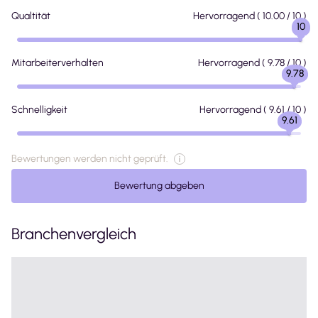
Qualtität
Hervorragend
(
10.00
/ 10 )
10
Mitarbeiterverhalten
Hervorragend
(
9.78
/ 10 )
9.78
Schnelligkeit
Hervorragend
(
9.61
/ 10 )
9.61
Bewertungen werden nicht geprüft.
Bewertung abgeben
Branchenvergleich