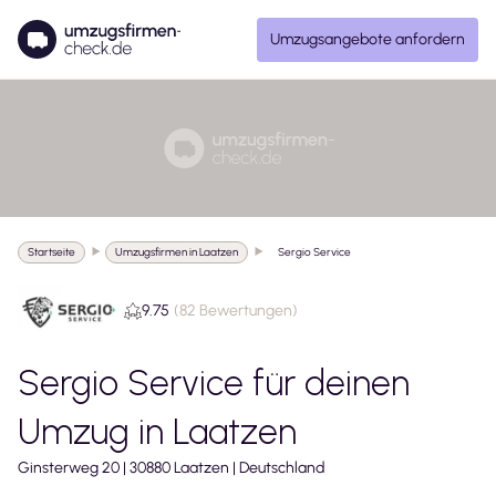
Umzugsangebote anfordern
Startseite
Umzugsfirmen in Laatzen
Sergio Service
9.75
(
82 Bewertungen
)
Sergio Service
für deinen
Umzug in
Laatzen
Ginsterweg
20
|
30880
Laatzen
|
Deutschland