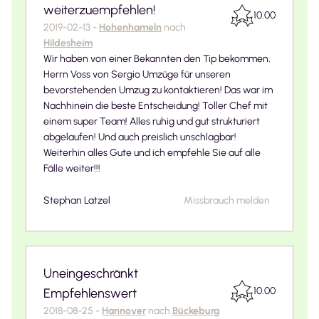
weiterzuempfehlen!
10.00
2019-02-13
-
Hohenhameln
nach
Hildesheim
Wir haben von einer Bekannten den Tip bekommen,
Herrn Voss von Sergio Umzüge für unseren
bevorstehenden Umzug zu kontaktieren! Das war im
Nachhinein die beste Entscheidung! Toller Chef mit
einem super Team! Alles ruhig und gut strukturiert
abgelaufen! Und auch preislich unschlagbar!
Weiterhin alles Gute und ich empfehle Sie auf alle
Fälle weiter!!!
Stephan Latzel
Missbrauch melden
Uneingeschränkt
10.00
Empfehlenswert
2018-08-25
-
Hannover
nach
Bückeburg