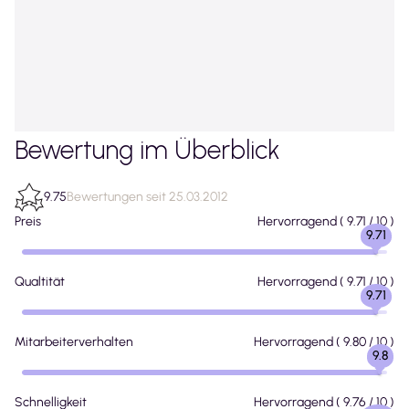
Bewertung im Überblick
9.75
Bewertungen seit 25.03.2012
Preis
Hervorragend
(
9.71
/ 10 )
9.71
Qualtität
Hervorragend
(
9.71
/ 10 )
9.71
Mitarbeiterverhalten
Hervorragend
(
9.80
/ 10 )
9.8
Schnelligkeit
Hervorragend
(
9.76
/ 10 )