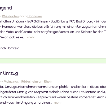
agend
-
Wiesbaden
nach
Hannover
holten Umügen - 1969 Göttingrn - Bad Driburg, 1975 Bad Driburg - Minde
- Hannover war diese die beste Erfahrung mit einem Umzugsunternehme
der Möbel und Geräte:, sehr sorgfältiges Verstauen und Sichern für den 
elort gab es ke...
mehr
lrich Homfeld
er Umzug
6
-
Mainz
nach
Rüdesheim am Rhein
das Umzugsunternehmen wärmstens empfohlen und ich kann dieses eben
chgeführter Umzug von 55qm mit Möbeln (ohne Küche), 95 Kartons und 3 
lich zum verabredeten Zeitpunkt und waren bestens vorbereitet. Auch w
nd - auch im Umgang untereinan...
mehr