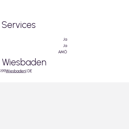
 Services
Ja
Ja
AMÖ
n Wiesbaden
199
Wiesbaden
|
DE