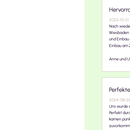
Hervorr
2025-10-21
Nach wieder
Wiesbaden 
und Einbau 
Einbau am Zi
Anne und U
Perfekt
2024-08-2
Uns wurde 
Perfekt dur
kamen pünkt
zuvorkomme