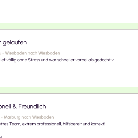
t gelaufen
6
-
Wiesbaden
nach
Wiesbaden
ief völlig ohne Stress und war schneller vorbei als gedacht v
onell & Freundlich
-
Marburg
nach
Wiesbaden
ttes Team, extrem professionell, hilfsbereit und korrekt!
rl