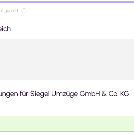
t geprüft.
eich
ngen für
Siegel Umzüge GmbH & Co. KG