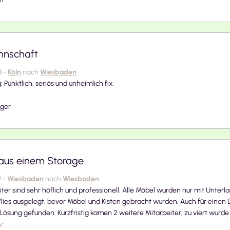
nnschaft
8
-
Köln
nach
Wiesbaden
 Pünktlich, seriös und unheimlich fix.
üger
us einem Storage
9
-
Wiesbaden
nach
Wiesbaden
iter sind sehr höflich und professionell. Alle Möbel wurden nur mit Unter
lies ausgelegt, bevor Möbel und Kisten gebracht wurden. Auch für einen 
Lösung gefunden: Kurzfristig kamen 2 weitere Mitarbeiter, zu viert wurde 
r