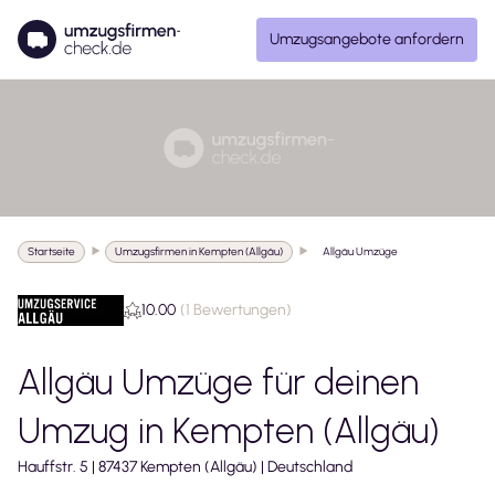
Umzugsangebote anfordern
Startseite
Umzugsfirmen in Kempten (Allgäu)
Allgäu Umzüge
10.00
(
1 Bewertungen
)
Allgäu Umzüge
für deinen
Umzug in
Kempten (Allgäu)
Hauffstr.
5
|
87437
Kempten (Allgäu)
|
Deutschland