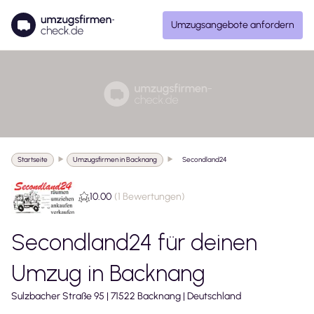
Umzugsangebote anfordern
Startseite
Umzugsfirmen in Backnang
Secondland24
10.00
(
1 Bewertungen
)
Secondland24
für deinen
Umzug in
Backnang
Sulzbacher Straße
95
|
71522
Backnang
|
Deutschland