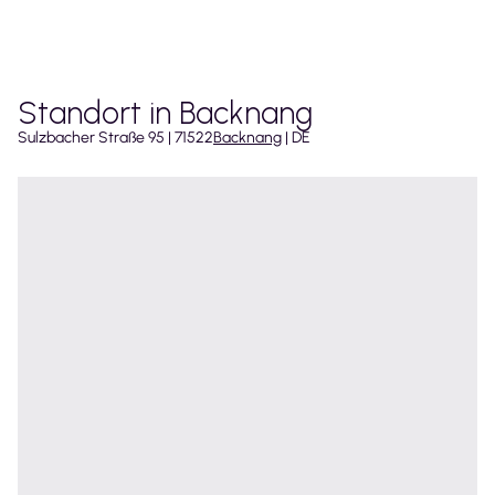
Standort in Backnang
Sulzbacher Straße
95
|
71522
Backnang
|
DE